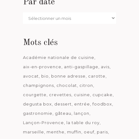
Par date
Par
date
Mots clés
Académie nationale de cuisine
aix-en-provence
anti-gaspillage
avis
avocat
bio
bonne adresse
carotte
champignons
chocolat
citron
courgette
crevettes
cuisine
cupcake
degusta box
dessert
entrée
foodbox
gastronomie
gâteau
lançon
Lançon-Provence
la table du roy
marseille
menthe
muffin
oeuf
paris