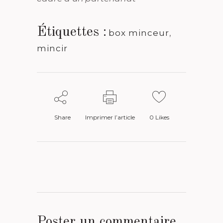
Étiquettes :
box minceur
,
mincir
Share
Imprimer l’article
0
Likes
Poster un commentaire