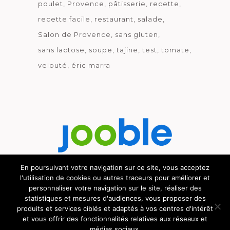
poulet
Provence
pâtisserie
recette
recette facile
restaurant
salade
Salon de Provence
sans gluten
sans lactose
soupe
tajine
test
tomate
velouté
éric marra
En poursuivant votre navigation sur ce site, vous acceptez
l'utilisation de cookies ou autres traceurs pour améliorer et
Découvrez le métier de la cuisine.
personnaliser votre navigation sur le site, réaliser des
statistiques et mesures d'audiences, vous proposer des
produits et services ciblés et adaptés à vos centres d'intérêt
et vous offrir des fonctionnalités relatives aux réseaux et
médias sociaux.
© GOURMICOM 2019 - 2026 - HÉBERGÉ CHEZ