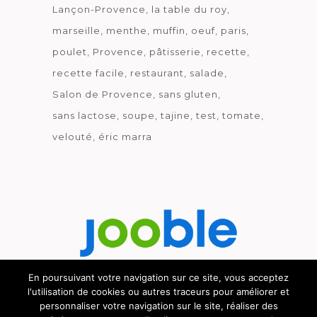
Lançon-Provence
la table du roy
marseille
menthe
muffin
oeuf
paris
poulet
Provence
pâtisserie
recette
recette facile
restaurant
salade
Salon de Provence
sans gluten
sans lactose
soupe
tajine
test
tomate
velouté
éric marra
En poursuivant votre navigation sur ce site, vous acceptez
l'utilisation de cookies ou autres traceurs pour améliorer et
Découvrez le métier de la cuisine.
personnaliser votre navigation sur le site, réaliser des