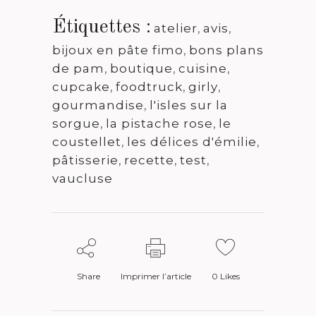
Étiquettes :
atelier
,
avis
,
bijoux en pâte fimo
,
bons plans
de pam
,
boutique
,
cuisine
,
cupcake
,
foodtruck
,
girly
,
gourmandise
,
l'isles sur la
sorgue
,
la pistache rose
,
le
coustellet
,
les délices d'émilie
,
pâtisserie
,
recette
,
test
,
vaucluse
Share
Imprimer l’article
0
Likes