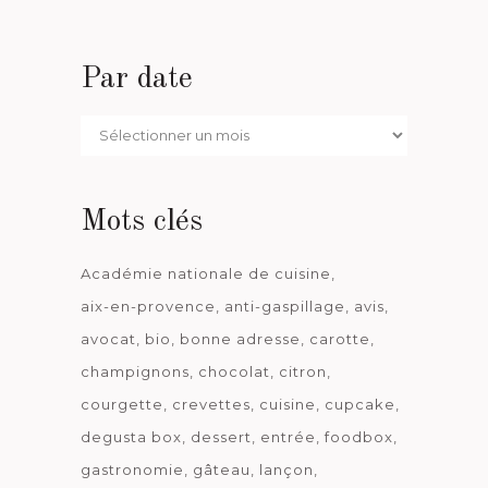
Par date
Par
date
Mots clés
Académie nationale de cuisine
aix-en-provence
anti-gaspillage
avis
avocat
bio
bonne adresse
carotte
champignons
chocolat
citron
courgette
crevettes
cuisine
cupcake
degusta box
dessert
entrée
foodbox
gastronomie
gâteau
lançon