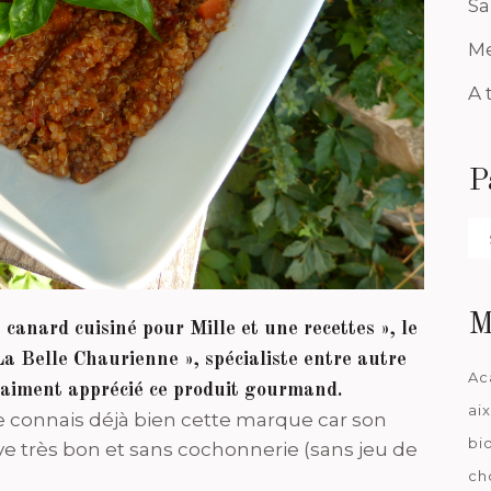
Sa
Me
A 
P
Pa
da
M
 canard cuisiné pour Mille et une recettes », le
a Belle Chaurienne », spécialiste entre autre
Ac
vraiment apprécié ce produit gourmand.
ai
je connais déjà bien cette marque car son
bi
ve très bon et sans cochonnerie (sans jeu de
ch