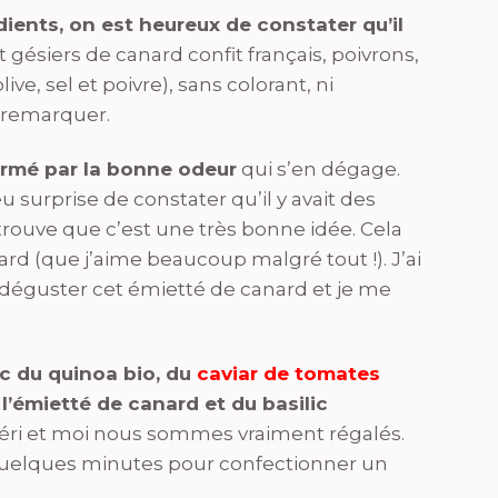
dients, on est heureux de constater qu’il
 gésiers de canard confit français, poivrons,
live, sel et poivre), sans colorant, ni
e remarquer.
armé par la bonne odeur
qui s’en dégage.
 surprise de constater qu’il y avait des
e trouve que c’est une très bonne idée. Cela
rd (que j’aime beaucoup malgré tout !). J’ai
 déguster cet émietté de canard et je me
ec du quinoa bio, du
caviar de tomates
é l’émietté de canard et du basilic
éri et moi nous sommes vraiment régalés.
e quelques minutes pour confectionner un