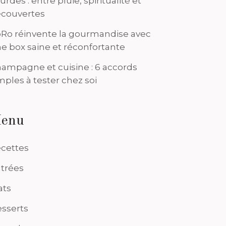
urdes : entre pluie, spiritualité et
couvertes
Ro réinvente la gourmandise avec
e box saine et réconfortante
ampagne et cuisine : 6 accords
mples à tester chez soi
enu
cettes
trées
ats
sserts