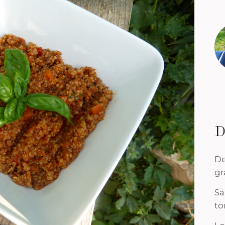
D
De
gr
Sa
to