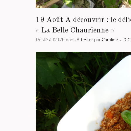
19 Août
A découvrir : le dél
« La Belle Chaurienne »
Posté à 12:17h
dans
A tester
par
Caroline
0 C