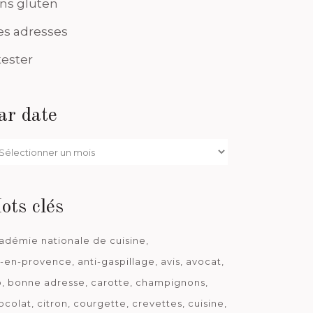
ns gluten
s adresses
tester
ar date
r
te
ots clés
adémie nationale de cuisine
x-en-provence
anti-gaspillage
avis
avocat
o
bonne adresse
carotte
champignons
ocolat
citron
courgette
crevettes
cuisine