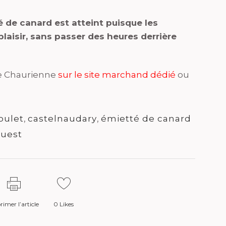
té de canard est atteint puisque les
laisir, sans passer des heures derrière
le Chaurienne
sur le site marchand dédié
ou
oulet
,
castelnaudary
,
émietté de canard
ouest
imer l’article
0
Likes