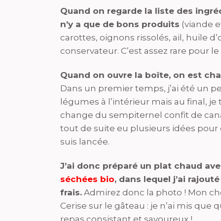
Quand on regarde la liste des ingré
n’y a que de bons produits
(viande et
carottes, oignons rissolés, ail, huile d’o
conservateur. C’est assez rare pour l
Quand on ouvre la boîte, on est ch
Dans un premier temps, j’ai été un peu
légumes à l’intérieur mais au final, j
change du sempiternel confit de cana
tout de suite eu plusieurs idées pour
suis lancée.
J’ai donc préparé un plat chaud av
séchées bio
, dans lequel j’ai rajout
frais.
Admirez donc la photo ! Mon ch
Cerise sur le gâteau : je n’ai mis qu
repas consistant et savoureux !