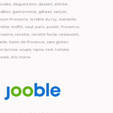
pcake
degusta box
dessert
entrée
odbox
gastronomie
gâteau
lançon
nçon-Provence
la table du roy
marseille
nthe
muffin
oeuf
paris
poulet
Provence
tisserie
recette
recette facile
restaurant
lade
Salon de Provence
sans gluten
ns lactose
soupe
tajine
test
tomate
louté
éric marra