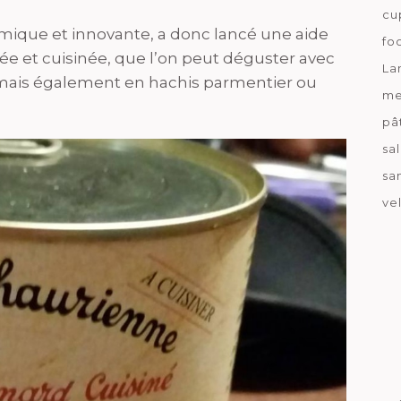
cu
mique et innovante, a donc lancé une aide
fo
tée et cuisinée, que l’on peut déguster avec
La
, mais également en hachis parmentier ou
me
pâ
sa
sa
ve