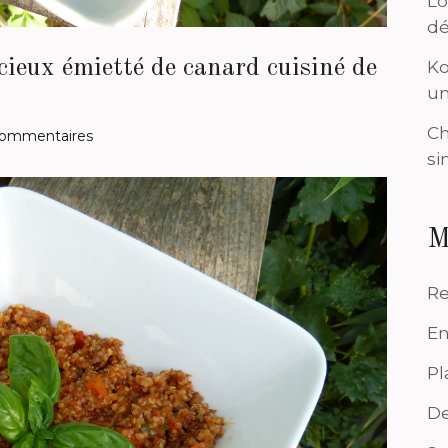
Lo
dé
icieux émietté de canard cuisiné de
Ko
un
Ch
ommentaires
si
M
Re
En
Pl
De