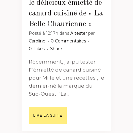
le délicieux émietté de
canard cuisiné de « La
Belle Chaurienne »
Posté à 12:17h
dans
A tester
par
Caroline
0 Commentaires
0
Likes
Share
Récemment, j'ai pu tester
l'"émietté de canard cuisiné
pour Mille et une recettes", le
dernier-né la marque du
Sud-Ouest, "La...
LIRE LA SUITE