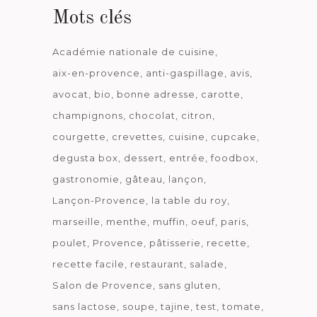
Mots clés
Académie nationale de cuisine
aix-en-provence
anti-gaspillage
avis
avocat
bio
bonne adresse
carotte
champignons
chocolat
citron
courgette
crevettes
cuisine
cupcake
degusta box
dessert
entrée
foodbox
gastronomie
gâteau
lançon
Lançon-Provence
la table du roy
marseille
menthe
muffin
oeuf
paris
poulet
Provence
pâtisserie
recette
recette facile
restaurant
salade
Salon de Provence
sans gluten
sans lactose
soupe
tajine
test
tomate