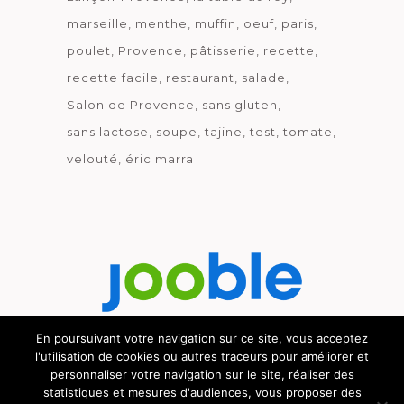
marseille
menthe
muffin
oeuf
paris
poulet
Provence
pâtisserie
recette
recette facile
restaurant
salade
Salon de Provence
sans gluten
sans lactose
soupe
tajine
test
tomate
velouté
éric marra
En poursuivant votre navigation sur ce site, vous acceptez
l'utilisation de cookies ou autres traceurs pour améliorer et
Découvrez le métier de la cuisine.
personnaliser votre navigation sur le site, réaliser des
statistiques et mesures d'audiences, vous proposer des