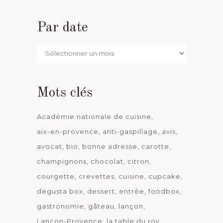
Par date
Par
date
Mots clés
Académie nationale de cuisine
aix-en-provence
anti-gaspillage
avis
avocat
bio
bonne adresse
carotte
champignons
chocolat
citron
courgette
crevettes
cuisine
cupcake
degusta box
dessert
entrée
foodbox
gastronomie
gâteau
lançon
Lançon-Provence
la table du roy