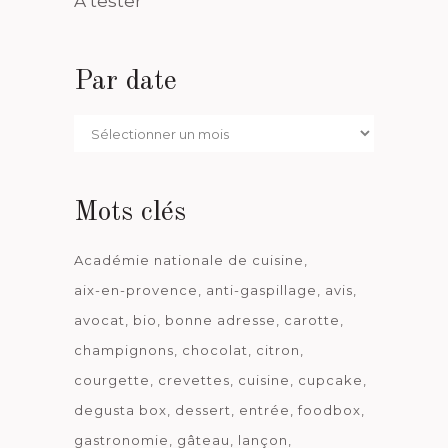
A tester
Par date
Par
date
Mots clés
Académie nationale de cuisine
aix-en-provence
anti-gaspillage
avis
avocat
bio
bonne adresse
carotte
champignons
chocolat
citron
courgette
crevettes
cuisine
cupcake
degusta box
dessert
entrée
foodbox
gastronomie
gâteau
lançon