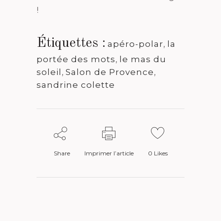
!
Étiquettes :
apéro-polar
,
la
portée des mots
,
le mas du
soleil
,
Salon de Provence
,
sandrine colette
Share
Imprimer l’article
0
Likes