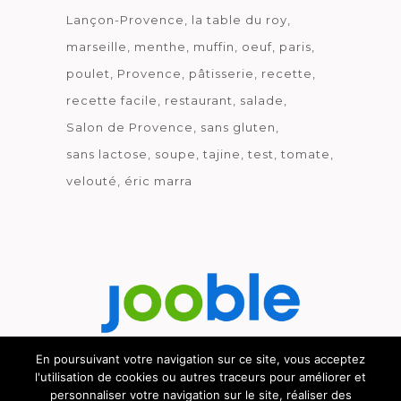
Lançon-Provence
la table du roy
marseille
menthe
muffin
oeuf
paris
poulet
Provence
pâtisserie
recette
recette facile
restaurant
salade
Salon de Provence
sans gluten
sans lactose
soupe
tajine
test
tomate
velouté
éric marra
En poursuivant votre navigation sur ce site, vous acceptez
l'utilisation de cookies ou autres traceurs pour améliorer et
Découvrez le métier de la cuisine.
personnaliser votre navigation sur le site, réaliser des