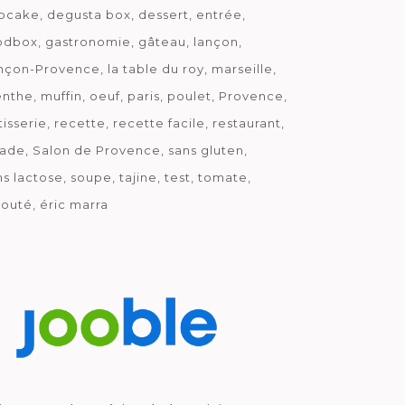
pcake
degusta box
dessert
entrée
odbox
gastronomie
gâteau
lançon
nçon-Provence
la table du roy
marseille
nthe
muffin
oeuf
paris
poulet
Provence
tisserie
recette
recette facile
restaurant
lade
Salon de Provence
sans gluten
ns lactose
soupe
tajine
test
tomate
louté
éric marra