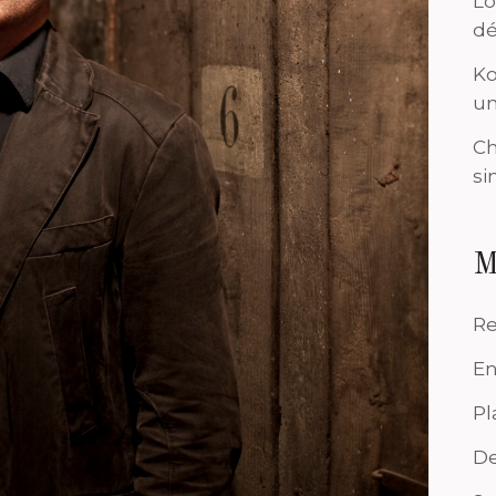
Lo
dé
Ko
un
Ch
si
M
Re
En
Pl
De