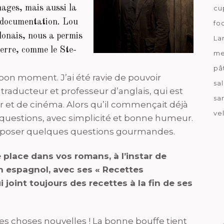
nnages, mais aussi la
cu
e documentation. Lou
fo
lonais, nous a permis
La
erre, comme le Ste-
me
pâ
s bon moment. J’ai été ravie de pouvoir
sa
, traducteur et professeur d’anglais,
qui est
sa
r et de cinéma. Alors qu’il commençait déjà
ve
s questions, avec simplicité et bonne humeur.
 lui poser quelques questions gourmandes.
 place dans vos romans, à l’instar de
 espagnol, avec ses « Recettes
 joint toujours des recettes à la fin de ses
es choses nouvelles ! La bonne bouffe tient