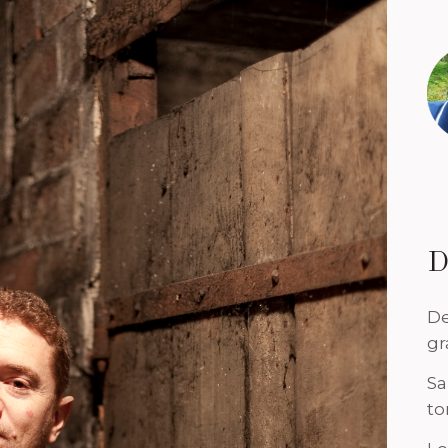
D
De
gr
Sa
to