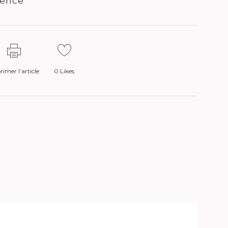
vence
imer l’article
0
Likes