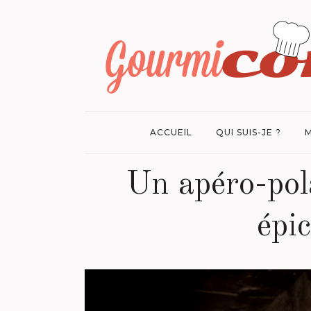
ACCUEIL
QUI SUIS-JE ?
M
Un apéro-pola
épi