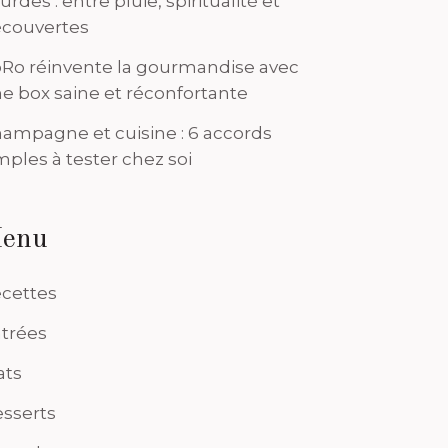
urdes : entre pluie, spiritualité et
couvertes
Ro réinvente la gourmandise avec
e box saine et réconfortante
ampagne et cuisine : 6 accords
mples à tester chez soi
enu
cettes
trées
ats
sserts