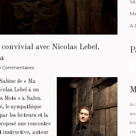
Sa
Me
A 
convivial avec Nicolas Lebel,
P
ma
Pa
0 Commentaires
da
 Sabine de « Ma
M
icolas Lebel à un
es Mots » à Salon.
Ac
é, le sympathique
ai
par les lecteurs et la
bi
 proposé une rencontre
ch
t instructive, autour