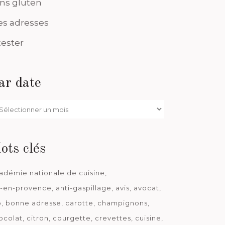
ns gluten
s adresses
tester
ar date
r
te
ots clés
adémie nationale de cuisine
x-en-provence
anti-gaspillage
avis
avocat
o
bonne adresse
carotte
champignons
ocolat
citron
courgette
crevettes
cuisine