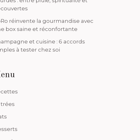
urdes : entre pluie, spiritualité et
couvertes
Ro réinvente la gourmandise avec
e box saine et réconfortante
ampagne et cuisine : 6 accords
mples à tester chez soi
enu
cettes
trées
ats
sserts