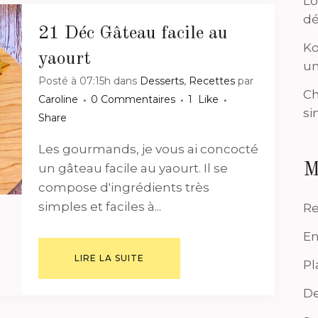
Lo
dé
21 Déc
Gâteau facile au
Ko
yaourt
un
Posté à 07:15h
dans
Desserts
,
Recettes
par
Ch
Caroline
0 Commentaires
1
Like
si
Share
Les gourmands, je vous ai concocté
M
un gâteau facile au yaourt. Il se
compose d'ingrédients très
simples et faciles à...
Re
En
LIRE LA SUITE
Pl
De