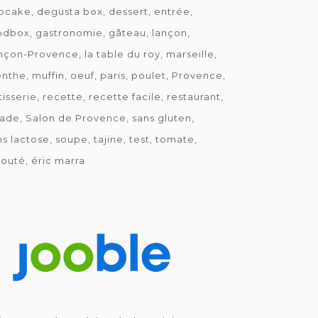
pcake
degusta box
dessert
entrée
odbox
gastronomie
gâteau
lançon
nçon-Provence
la table du roy
marseille
nthe
muffin
oeuf
paris
poulet
Provence
tisserie
recette
recette facile
restaurant
lade
Salon de Provence
sans gluten
ns lactose
soupe
tajine
test
tomate
louté
éric marra