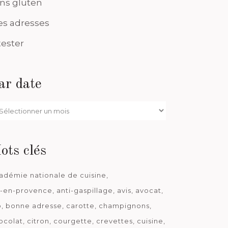
ns gluten
s adresses
tester
ar date
r
te
ots clés
adémie nationale de cuisine
x-en-provence
anti-gaspillage
avis
avocat
o
bonne adresse
carotte
champignons
ocolat
citron
courgette
crevettes
cuisine