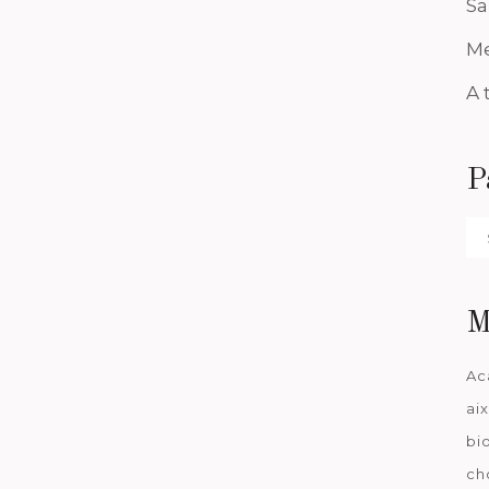
Sa
Me
A 
P
Pa
da
M
Ac
ai
bi
ch