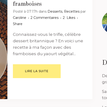
framboises
Posté à 07:17h
dans
Desserts
,
Recettes
par
Caroline
2 Commentaires
2
Likes
Share
Connaissez-vous le trifle, célèbre
dessert britannique ? En voici une
recette à ma façon avec des
framboises du yaourt végétal...
D
LIRE LA SUITE
De
gr
Sa
to