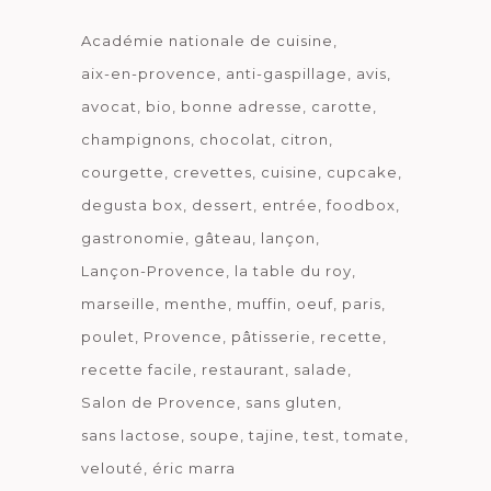
Académie nationale de cuisine
aix-en-provence
anti-gaspillage
avis
avocat
bio
bonne adresse
carotte
champignons
chocolat
citron
courgette
crevettes
cuisine
cupcake
degusta box
dessert
entrée
foodbox
gastronomie
gâteau
lançon
Lançon-Provence
la table du roy
marseille
menthe
muffin
oeuf
paris
poulet
Provence
pâtisserie
recette
recette facile
restaurant
salade
Salon de Provence
sans gluten
sans lactose
soupe
tajine
test
tomate
velouté
éric marra