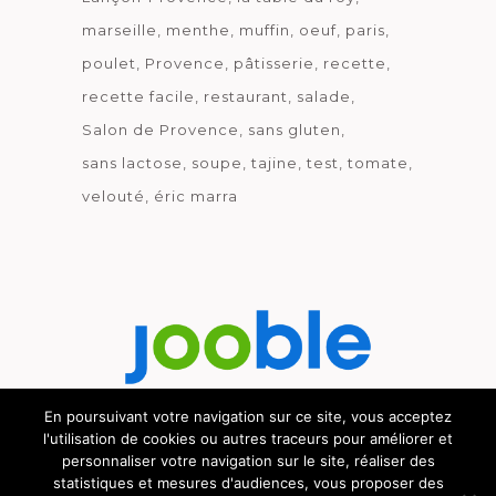
marseille
menthe
muffin
oeuf
paris
poulet
Provence
pâtisserie
recette
recette facile
restaurant
salade
Salon de Provence
sans gluten
sans lactose
soupe
tajine
test
tomate
velouté
éric marra
En poursuivant votre navigation sur ce site, vous acceptez
l'utilisation de cookies ou autres traceurs pour améliorer et
Découvrez le métier de la cuisine.
personnaliser votre navigation sur le site, réaliser des
statistiques et mesures d'audiences, vous proposer des