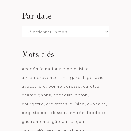
Par date
Par
date
Mots clés
Académie nationale de cuisine
aix-en-provence
anti-gaspillage
avis
avocat
bio
bonne adresse
carotte
champignons
chocolat
citron
courgette
crevettes
cuisine
cupcake
degusta box
dessert
entrée
foodbox
gastronomie
gâteau
lançon
Lançon-Provence
la table du roy