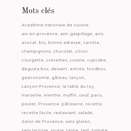
Mots clés
Académie nationale de cuisine
aix-en-provence
anti-gaspillage
avis
avocat
bio
bonne adresse
carotte
champignons
chocolat
citron
courgette
crevettes
cuisine
cupcake
degusta box
dessert
entrée
foodbox
gastronomie
gâteau
lançon
Lançon-Provence
la table du roy
marseille
menthe
muffin
oeuf
paris
poulet
Provence
pâtisserie
recette
recette facile
restaurant
salade
Salon de Provence
sans gluten
sans lactose
soupe
tajine
test
tomate