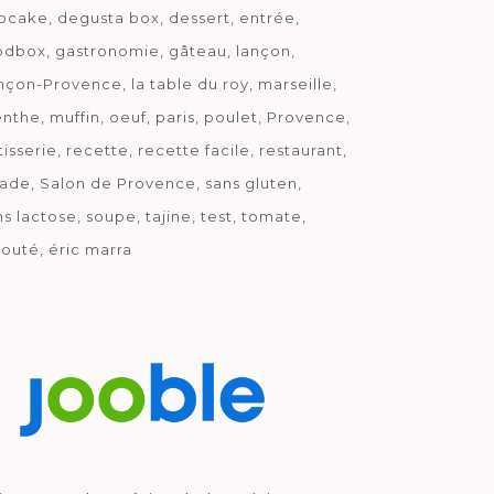
pcake
degusta box
dessert
entrée
odbox
gastronomie
gâteau
lançon
nçon-Provence
la table du roy
marseille
nthe
muffin
oeuf
paris
poulet
Provence
tisserie
recette
recette facile
restaurant
lade
Salon de Provence
sans gluten
ns lactose
soupe
tajine
test
tomate
louté
éric marra