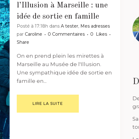
l’Illusion à Marseille : une
idée de sortie en famille
Posté à 17:18h
dans
A tester
,
Mes adresses
par
Caroline
0 Commentaires
0
Likes
Share
On en prend plein les mirettes à
Marseille au Musée de l'Illusion.
Une sympathique idée de sortie en
D
famille en...
De
LIRE LA SUITE
gr
Sa
to