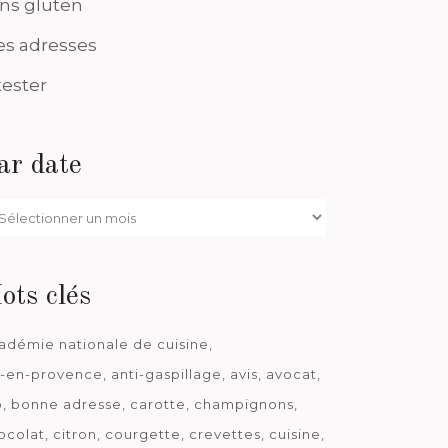
ns gluten
s adresses
tester
ar date
r
te
ots clés
adémie nationale de cuisine
x-en-provence
anti-gaspillage
avis
avocat
o
bonne adresse
carotte
champignons
ocolat
citron
courgette
crevettes
cuisine