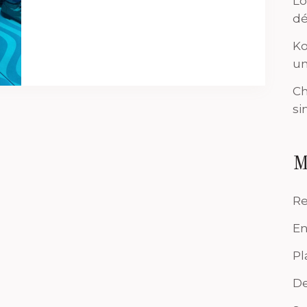
Lo
dé
Ko
un
Ch
si
M
Re
En
Pl
De