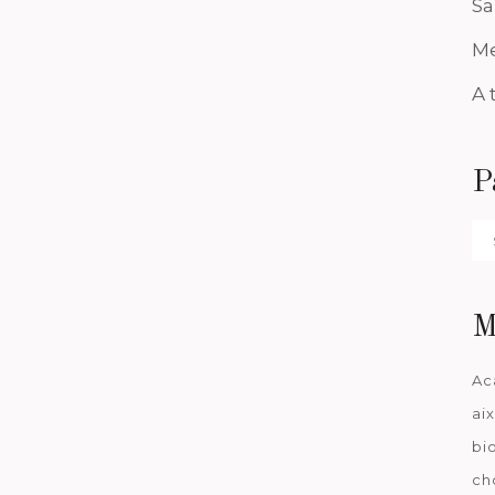
Sa
Me
A 
P
Pa
da
M
Ac
ai
bi
ch