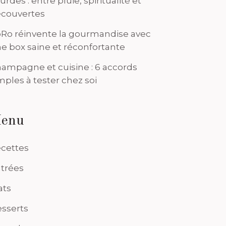
urdes : entre pluie, spiritualité et
couvertes
Ro réinvente la gourmandise avec
e box saine et réconfortante
ampagne et cuisine : 6 accords
mples à tester chez soi
enu
cettes
trées
ats
sserts