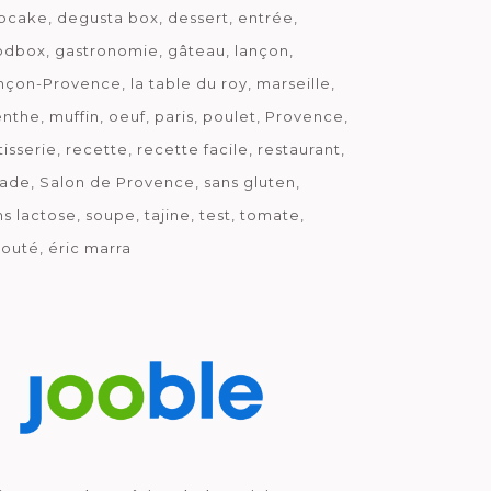
pcake
degusta box
dessert
entrée
odbox
gastronomie
gâteau
lançon
nçon-Provence
la table du roy
marseille
nthe
muffin
oeuf
paris
poulet
Provence
tisserie
recette
recette facile
restaurant
lade
Salon de Provence
sans gluten
ns lactose
soupe
tajine
test
tomate
louté
éric marra