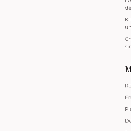
Lo
dé
Ko
un
Ch
si
M
Re
En
Pl
De