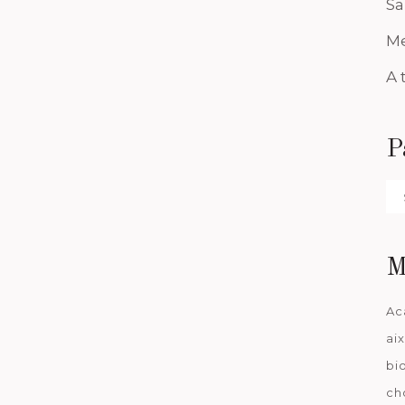
Sa
Me
A 
P
Pa
da
M
Ac
ai
bi
ch