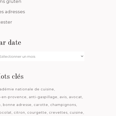
ns gluten
s adresses
tester
ar date
r
te
ots clés
adémie nationale de cuisine
x-en-provence
anti-gaspillage
avis
avocat
o
bonne adresse
carotte
champignons
ocolat
citron
courgette
crevettes
cuisine