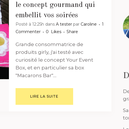
le concept gourmand qui
embellit vos soirées
Posté à 12:25h
dans
A tester
par
Caroline
1
Commenter
0
Likes
Share
Grande consommatrice de
produits girly, j'ai testé avec
curiosité le concept Your Event
Box, et en particulier sa box
D
"Macarons Bar"....
De
LIRE LA SUITE
gr
Sa
to