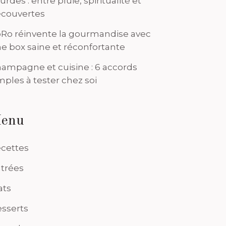
urdes : entre pluie, spiritualité et
couvertes
Ro réinvente la gourmandise avec
e box saine et réconfortante
ampagne et cuisine : 6 accords
mples à tester chez soi
enu
cettes
trées
ats
sserts