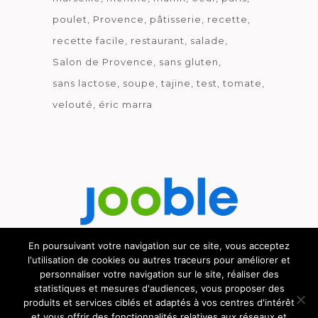
poulet
Provence
pâtisserie
recette
recette facile
restaurant
salade
Salon de Provence
sans gluten
sans lactose
soupe
tajine
test
tomate
velouté
éric marra
En poursuivant votre navigation sur ce site, vous acceptez
l'utilisation de cookies ou autres traceurs pour améliorer et
Découvrez le métier de la cuisine.
personnaliser votre navigation sur le site, réaliser des
statistiques et mesures d'audiences, vous proposer des
produits et services ciblés et adaptés à vos centres d'intérêt
et vous offrir des fonctionnalités relatives aux réseaux et