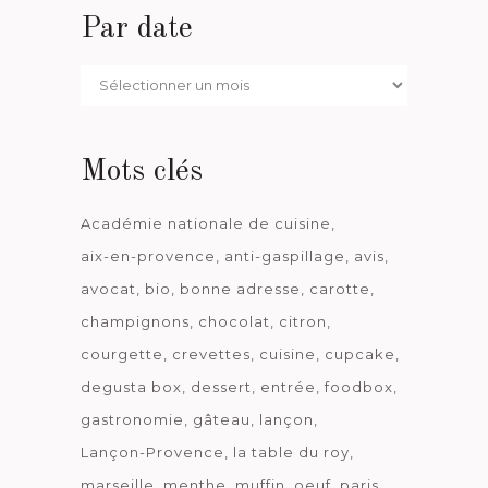
Par date
Par
date
Mots clés
Académie nationale de cuisine
aix-en-provence
anti-gaspillage
avis
avocat
bio
bonne adresse
carotte
champignons
chocolat
citron
courgette
crevettes
cuisine
cupcake
degusta box
dessert
entrée
foodbox
gastronomie
gâteau
lançon
Lançon-Provence
la table du roy
marseille
menthe
muffin
oeuf
paris