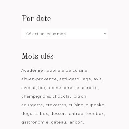
Par date
Par
date
Mots clés
Académie nationale de cuisine
aix-en-provence
anti-gaspillage
avis
avocat
bio
bonne adresse
carotte
champignons
chocolat
citron
courgette
crevettes
cuisine
cupcake
degusta box
dessert
entrée
foodbox
gastronomie
gâteau
lançon