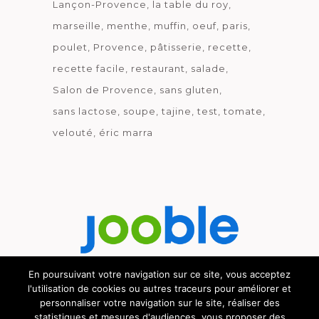
Lançon-Provence
la table du roy
marseille
menthe
muffin
oeuf
paris
poulet
Provence
pâtisserie
recette
recette facile
restaurant
salade
Salon de Provence
sans gluten
sans lactose
soupe
tajine
test
tomate
velouté
éric marra
En poursuivant votre navigation sur ce site, vous acceptez
l'utilisation de cookies ou autres traceurs pour améliorer et
Découvrez le métier de la cuisine.
personnaliser votre navigation sur le site, réaliser des
statistiques et mesures d'audiences, vous proposer des