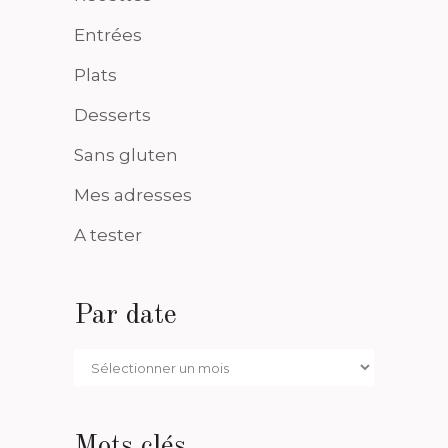
Entrées
Plats
Desserts
Sans gluten
Mes adresses
A tester
Par date
Par
date
Mots clés