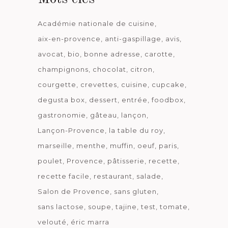
Académie nationale de cuisine
aix-en-provence
anti-gaspillage
avis
avocat
bio
bonne adresse
carotte
champignons
chocolat
citron
courgette
crevettes
cuisine
cupcake
degusta box
dessert
entrée
foodbox
gastronomie
gâteau
lançon
Lançon-Provence
la table du roy
marseille
menthe
muffin
oeuf
paris
poulet
Provence
pâtisserie
recette
recette facile
restaurant
salade
Salon de Provence
sans gluten
sans lactose
soupe
tajine
test
tomate
velouté
éric marra