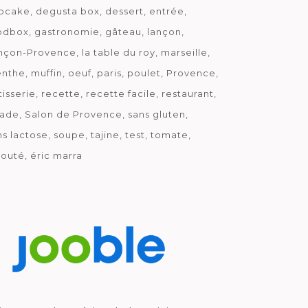
pcake
degusta box
dessert
entrée
odbox
gastronomie
gâteau
lançon
nçon-Provence
la table du roy
marseille
nthe
muffin
oeuf
paris
poulet
Provence
tisserie
recette
recette facile
restaurant
lade
Salon de Provence
sans gluten
ns lactose
soupe
tajine
test
tomate
louté
éric marra