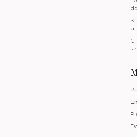
Lo
dé
Ko
un
Ch
si
M
Re
En
Pl
De