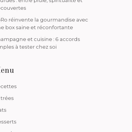
urdes : entre pluie, spiritualité et
couvertes
Ro réinvente la gourmandise avec
e box saine et réconfortante
ampagne et cuisine : 6 accords
mples à tester chez soi
enu
cettes
trées
ats
sserts