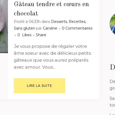
Gâteau tendre et cœurs en
chocolat
Posté à 06:33h
dans
Desserts
,
Recettes
,
Sans gluten
par
Caroline
0 Commentaires
0
Likes
Share
Je vous propose de régaler votre
âme soeur avec de délicieux petits
gâteaux que vous aurez préparés
D
avec amour. Vous...
De
LIRE LA SUITE
gr
Sa
to