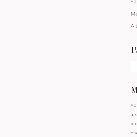
Sa
Me
A 
P
Pa
da
M
Ac
ai
bi
ch