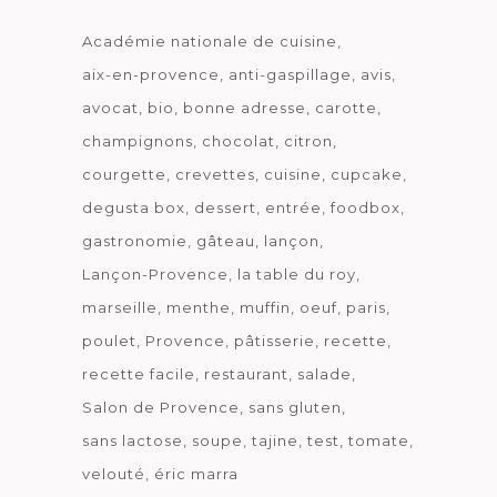
Académie nationale de cuisine
aix-en-provence
anti-gaspillage
avis
avocat
bio
bonne adresse
carotte
champignons
chocolat
citron
courgette
crevettes
cuisine
cupcake
degusta box
dessert
entrée
foodbox
gastronomie
gâteau
lançon
Lançon-Provence
la table du roy
marseille
menthe
muffin
oeuf
paris
poulet
Provence
pâtisserie
recette
recette facile
restaurant
salade
Salon de Provence
sans gluten
sans lactose
soupe
tajine
test
tomate
velouté
éric marra