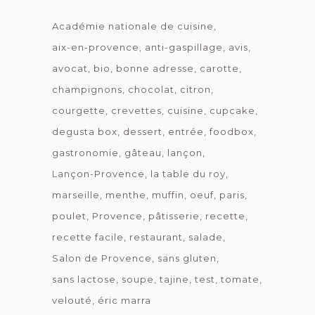
Académie nationale de cuisine
aix-en-provence
anti-gaspillage
avis
avocat
bio
bonne adresse
carotte
champignons
chocolat
citron
courgette
crevettes
cuisine
cupcake
degusta box
dessert
entrée
foodbox
gastronomie
gâteau
lançon
Lançon-Provence
la table du roy
marseille
menthe
muffin
oeuf
paris
poulet
Provence
pâtisserie
recette
recette facile
restaurant
salade
Salon de Provence
sans gluten
sans lactose
soupe
tajine
test
tomate
velouté
éric marra