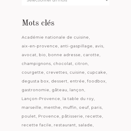
date
Mots clés
Académie nationale de cuisine
aix-en-provence
anti-gaspillage
avis
avocat
bio
bonne adresse
carotte
champignons
chocolat
citron
courgette
crevettes
cuisine
cupcake
degusta box
dessert
entrée
foodbox
gastronomie
gâteau
lançon
Lançon-Provence
la table du roy
marseille
menthe
muffin
oeuf
paris
poulet
Provence
pâtisserie
recette
recette facile
restaurant
salade