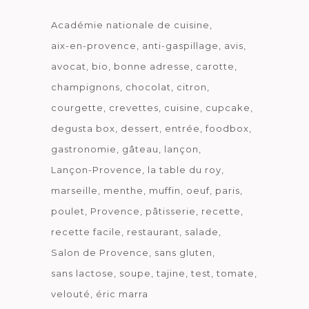
Académie nationale de cuisine
aix-en-provence
anti-gaspillage
avis
avocat
bio
bonne adresse
carotte
champignons
chocolat
citron
courgette
crevettes
cuisine
cupcake
degusta box
dessert
entrée
foodbox
gastronomie
gâteau
lançon
Lançon-Provence
la table du roy
marseille
menthe
muffin
oeuf
paris
poulet
Provence
pâtisserie
recette
recette facile
restaurant
salade
Salon de Provence
sans gluten
sans lactose
soupe
tajine
test
tomate
velouté
éric marra