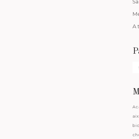
Sa
Me
A 
P
Pa
da
M
Ac
ai
bi
ch