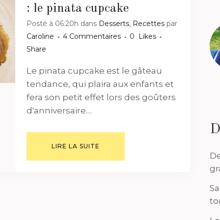
: le pinata cupcake
Posté à 06:20h
dans
Desserts
,
Recettes
par
Caroline
4 Commentaires
0
Likes
Share
Le pinata cupcake est le gâteau
tendance, qui plaira aux enfants et
fera son petit effet lors des goûters
d'anniversaire....
D
LIRE LA SUITE
De
gr
Sa
to