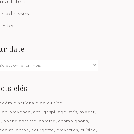
ns gluten
s adresses
tester
ar date
r
te
ots clés
adémie nationale de cuisine
x-en-provence
anti-gaspillage
avis
avocat
o
bonne adresse
carotte
champignons
ocolat
citron
courgette
crevettes
cuisine