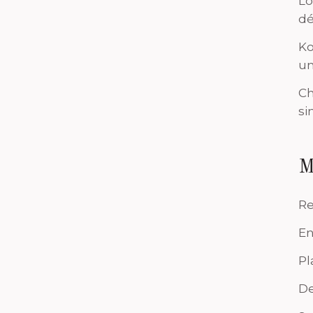
Lo
dé
Ko
un
Ch
si
M
Re
En
Pl
De