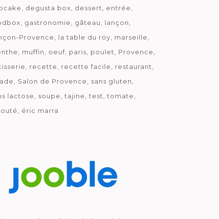
pcake
degusta box
dessert
entrée
odbox
gastronomie
gâteau
lançon
nçon-Provence
la table du roy
marseille
nthe
muffin
oeuf
paris
poulet
Provence
tisserie
recette
recette facile
restaurant
lade
Salon de Provence
sans gluten
ns lactose
soupe
tajine
test
tomate
louté
éric marra