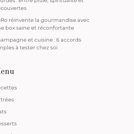
urdes : entre pluie, spiritualité et
couvertes
Ro réinvente la gourmandise avec
e box saine et réconfortante
ampagne et cuisine : 6 accords
mples à tester chez soi
enu
cettes
trées
ats
sserts