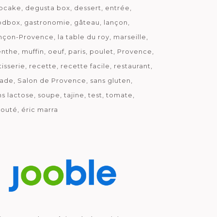
pcake
degusta box
dessert
entrée
odbox
gastronomie
gâteau
lançon
nçon-Provence
la table du roy
marseille
nthe
muffin
oeuf
paris
poulet
Provence
tisserie
recette
recette facile
restaurant
lade
Salon de Provence
sans gluten
ns lactose
soupe
tajine
test
tomate
louté
éric marra