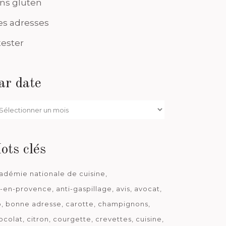
ns gluten
s adresses
tester
ar date
r
te
ots clés
adémie nationale de cuisine
x-en-provence
anti-gaspillage
avis
avocat
o
bonne adresse
carotte
champignons
ocolat
citron
courgette
crevettes
cuisine