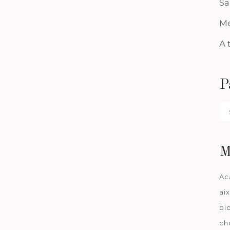
Sa
Me
A 
P
Pa
da
M
Ac
ai
bi
ch