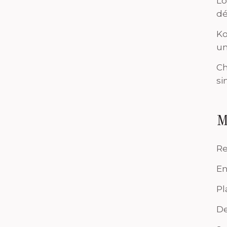
Lo
dé
Ko
un
Ch
si
M
Re
En
Pl
De