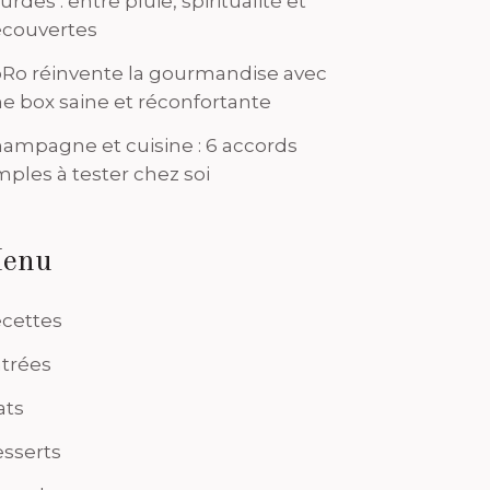
urdes : entre pluie, spiritualité et
couvertes
Ro réinvente la gourmandise avec
e box saine et réconfortante
ampagne et cuisine : 6 accords
mples à tester chez soi
enu
cettes
trées
ats
sserts