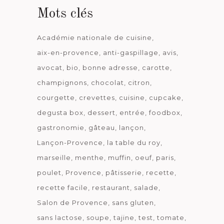
Mots clés
Académie nationale de cuisine
aix-en-provence
anti-gaspillage
avis
avocat
bio
bonne adresse
carotte
champignons
chocolat
citron
courgette
crevettes
cuisine
cupcake
degusta box
dessert
entrée
foodbox
gastronomie
gâteau
lançon
Lançon-Provence
la table du roy
marseille
menthe
muffin
oeuf
paris
poulet
Provence
pâtisserie
recette
recette facile
restaurant
salade
Salon de Provence
sans gluten
sans lactose
soupe
tajine
test
tomate