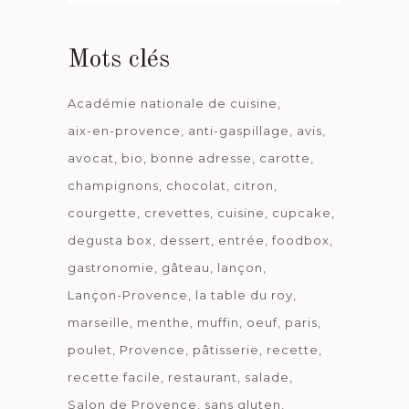
date
Mots clés
Académie nationale de cuisine
aix-en-provence
anti-gaspillage
avis
avocat
bio
bonne adresse
carotte
champignons
chocolat
citron
courgette
crevettes
cuisine
cupcake
degusta box
dessert
entrée
foodbox
gastronomie
gâteau
lançon
Lançon-Provence
la table du roy
marseille
menthe
muffin
oeuf
paris
poulet
Provence
pâtisserie
recette
recette facile
restaurant
salade
Salon de Provence
sans gluten