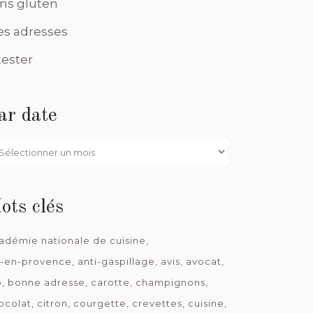
ns gluten
s adresses
tester
ar date
r
te
ots clés
adémie nationale de cuisine
x-en-provence
anti-gaspillage
avis
avocat
o
bonne adresse
carotte
champignons
ocolat
citron
courgette
crevettes
cuisine