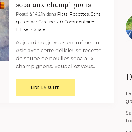
soba aux champignons
Posté à 14:21h
dans
Plats
,
Recettes
,
Sans
gluten
par
Caroline
0 Commentaires
1
Like
Share
Aujourd'hui, je vous emmène en
Asie avec cette délicieuse recette
de soupe de nouilles soba aux
champignons. Vous allez vous...
D
LIRE LA SUITE
De
gr
Sa
to