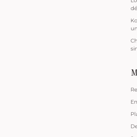
Lo
dé
Ko
un
Ch
si
M
Re
En
Pl
De