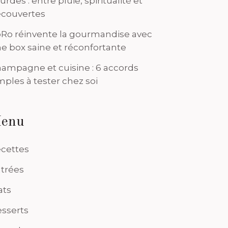
urdes : entre pluie, spiritualité et
couvertes
Ro réinvente la gourmandise avec
e box saine et réconfortante
ampagne et cuisine : 6 accords
mples à tester chez soi
enu
cettes
trées
ats
sserts