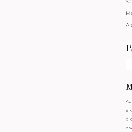
Sa
Me
A 
P
Pa
da
M
Ac
ai
bi
ch