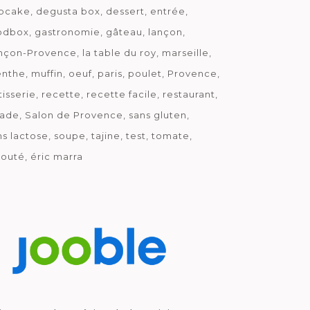
pcake
degusta box
dessert
entrée
odbox
gastronomie
gâteau
lançon
nçon-Provence
la table du roy
marseille
nthe
muffin
oeuf
paris
poulet
Provence
tisserie
recette
recette facile
restaurant
lade
Salon de Provence
sans gluten
ns lactose
soupe
tajine
test
tomate
louté
éric marra