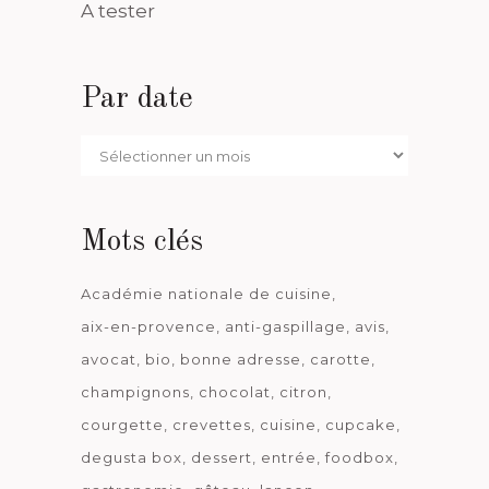
A tester
Par date
Par
date
Mots clés
Académie nationale de cuisine
aix-en-provence
anti-gaspillage
avis
avocat
bio
bonne adresse
carotte
champignons
chocolat
citron
courgette
crevettes
cuisine
cupcake
degusta box
dessert
entrée
foodbox