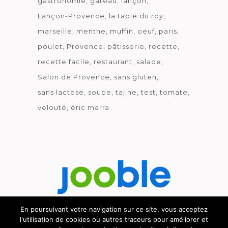
gastronomie
gâteau
lançon
Lançon-Provence
la table du roy
marseille
menthe
muffin
oeuf
paris
poulet
Provence
pâtisserie
recette
recette facile
restaurant
salade
Salon de Provence
sans gluten
sans lactose
soupe
tajine
test
tomate
velouté
éric marra
En poursuivant votre navigation sur ce site, vous acceptez
l'utilisation de cookies ou autres traceurs pour améliorer et
Découvrez le métier de la cuisine.