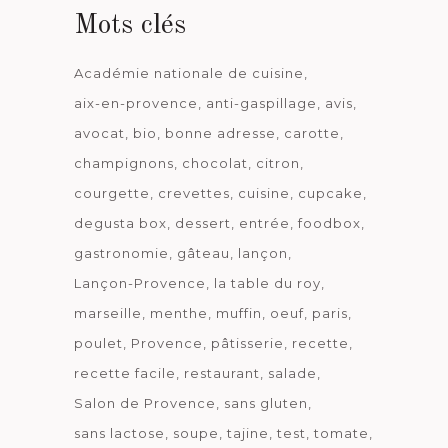
Mots clés
Académie nationale de cuisine
aix-en-provence
anti-gaspillage
avis
avocat
bio
bonne adresse
carotte
champignons
chocolat
citron
courgette
crevettes
cuisine
cupcake
degusta box
dessert
entrée
foodbox
gastronomie
gâteau
lançon
Lançon-Provence
la table du roy
marseille
menthe
muffin
oeuf
paris
poulet
Provence
pâtisserie
recette
recette facile
restaurant
salade
Salon de Provence
sans gluten
sans lactose
soupe
tajine
test
tomate