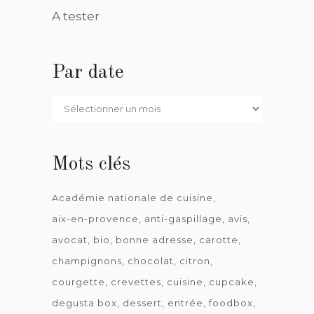
A tester
Par date
Par
date
Mots clés
Académie nationale de cuisine
aix-en-provence
anti-gaspillage
avis
avocat
bio
bonne adresse
carotte
champignons
chocolat
citron
courgette
crevettes
cuisine
cupcake
degusta box
dessert
entrée
foodbox