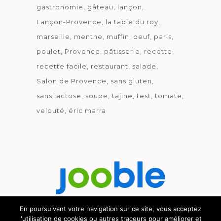
gastronomie
gâteau
lançon
Lançon-Provence
la table du roy
marseille
menthe
muffin
oeuf
paris
poulet
Provence
pâtisserie
recette
recette facile
restaurant
salade
Salon de Provence
sans gluten
sans lactose
soupe
tajine
test
tomate
velouté
éric marra
En poursuivant votre navigation sur ce site, vous acceptez
l'utilisation de cookies ou autres traceurs pour améliorer et