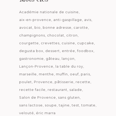
Académie nationale de cuisine
aix-en-provence
anti-gaspillage
avis
avocat
bio
bonne adresse
carotte
champignons
chocolat
citron
courgette
crevettes
cuisine
cupcake
degusta box
dessert
entrée
foodbox
gastronomie
gâteau
lançon
Lançon-Provence
la table du roy
marseille
menthe
muffin
oeuf
paris
poulet
Provence
pâtisserie
recette
recette facile
restaurant
salade
Salon de Provence
sans gluten
sans lactose
soupe
tajine
test
tomate
velouté
éric marra