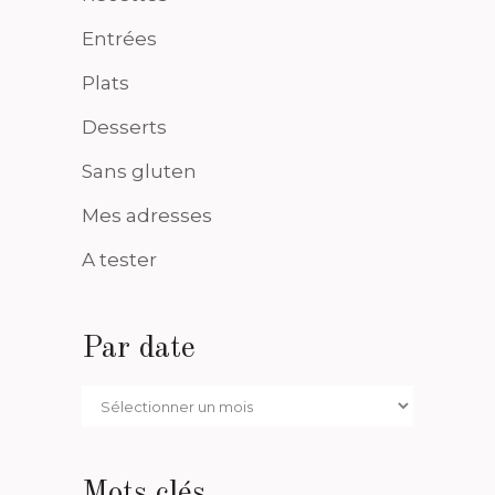
Entrées
Plats
Desserts
Sans gluten
Mes adresses
A tester
Par date
Par
date
Mots clés