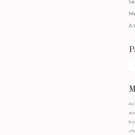
Sa
Me
A 
P
Pa
da
M
Ac
ai
bi
ch