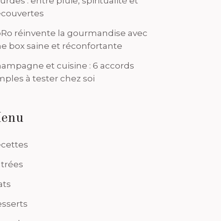
urdes : entre pluie, spiritualité et
couvertes
Ro réinvente la gourmandise avec
e box saine et réconfortante
ampagne et cuisine : 6 accords
mples à tester chez soi
enu
cettes
trées
ats
sserts