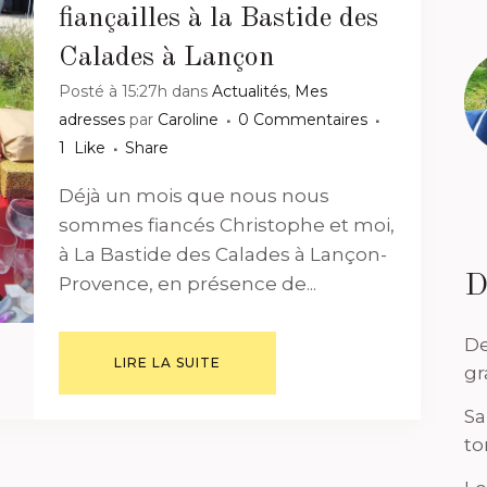
fiançailles à la Bastide des
Calades à Lançon
Posté à 15:27h
dans
Actualités
,
Mes
adresses
par
Caroline
0 Commentaires
1
Like
Share
Déjà un mois que nous nous
sommes fiancés Christophe et moi,
à La Bastide des Calades à Lançon-
D
Provence, en présence de...
De
LIRE LA SUITE
gr
Sa
to