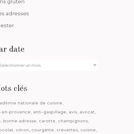
ns gluten
s adresses
tester
ar date
r
te
ots clés
adémie nationale de cuisine
x-en-provence
anti-gaspillage
avis
avocat
o
bonne adresse
carotte
champignons
ocolat
citron
courgette
crevettes
cuisine