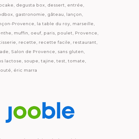
pcake
degusta box
dessert
entrée
odbox
gastronomie
gâteau
lançon
nçon-Provence
la table du roy
marseille
nthe
muffin
oeuf
paris
poulet
Provence
tisserie
recette
recette facile
restaurant
lade
Salon de Provence
sans gluten
ns lactose
soupe
tajine
test
tomate
louté
éric marra