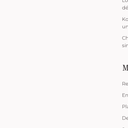
Lo
dé
Ko
un
Ch
si
M
Re
En
Pl
De