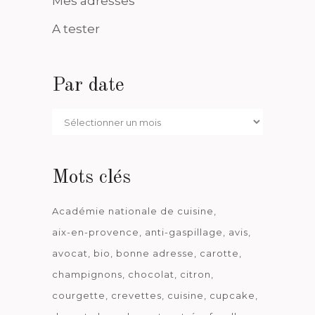
Mes adresses
A tester
Par date
Par
date
Mots clés
Académie nationale de cuisine
aix-en-provence
anti-gaspillage
avis
avocat
bio
bonne adresse
carotte
champignons
chocolat
citron
courgette
crevettes
cuisine
cupcake