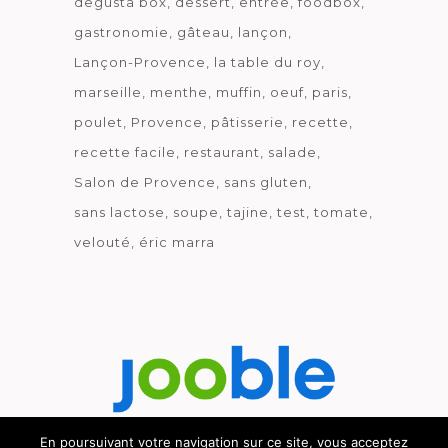
degusta box
dessert
entrée
foodbox
gastronomie
gâteau
lançon
Lançon-Provence
la table du roy
marseille
menthe
muffin
oeuf
paris
poulet
Provence
pâtisserie
recette
recette facile
restaurant
salade
Salon de Provence
sans gluten
sans lactose
soupe
tajine
test
tomate
velouté
éric marra
En poursuivant votre navigation sur ce site, vous acceptez