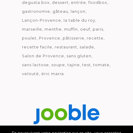
degusta box
dessert
entrée
foodbox
gastronomie
gâteau
lançon
Lançon-Provence
la table du roy
marseille
menthe
muffin
oeuf
paris
poulet
Provence
pâtisserie
recette
recette facile
restaurant
salade
Salon de Provence
sans gluten
sans lactose
soupe
tajine
test
tomate
velouté
éric marra