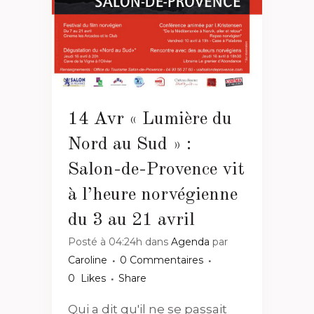
14 Avr
« Lumière du
Nord au Sud » :
Salon-de-Provence vit
à l’heure norvégienne
du 3 au 21 avril
Posté à 04:24h
dans
Agenda
par
Caroline
0 Commentaires
0
Likes
Share
Qui a dit qu'il ne se passait