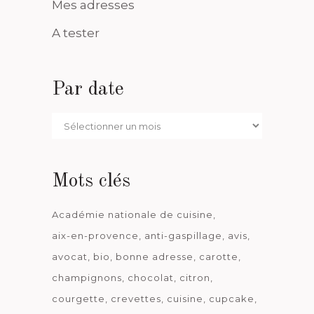
Mes adresses
A tester
Par date
Par
date
Mots clés
Académie nationale de cuisine
aix-en-provence
anti-gaspillage
avis
avocat
bio
bonne adresse
carotte
champignons
chocolat
citron
courgette
crevettes
cuisine
cupcake