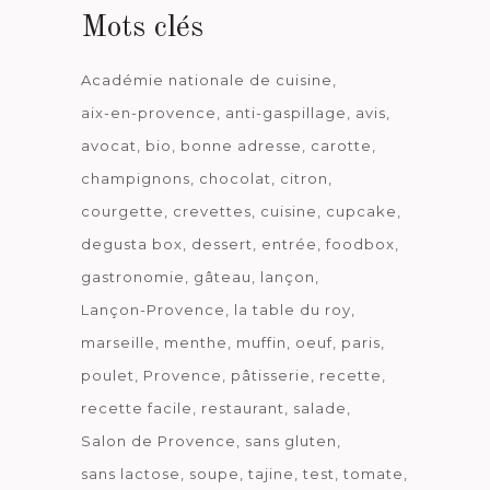
Mots clés
Académie nationale de cuisine
aix-en-provence
anti-gaspillage
avis
avocat
bio
bonne adresse
carotte
champignons
chocolat
citron
courgette
crevettes
cuisine
cupcake
degusta box
dessert
entrée
foodbox
gastronomie
gâteau
lançon
Lançon-Provence
la table du roy
marseille
menthe
muffin
oeuf
paris
poulet
Provence
pâtisserie
recette
recette facile
restaurant
salade
Salon de Provence
sans gluten
sans lactose
soupe
tajine
test
tomate