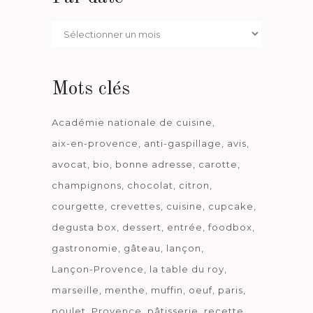
Par
date
Mots clés
Académie nationale de cuisine
aix-en-provence
anti-gaspillage
avis
avocat
bio
bonne adresse
carotte
champignons
chocolat
citron
courgette
crevettes
cuisine
cupcake
degusta box
dessert
entrée
foodbox
gastronomie
gâteau
lançon
Lançon-Provence
la table du roy
marseille
menthe
muffin
oeuf
paris
poulet
Provence
pâtisserie
recette