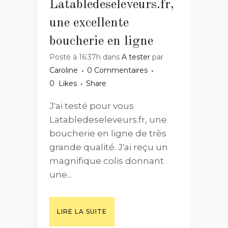
Latabledeseleveurs.fr,
une excellente
boucherie en ligne
Posté à 16:37h
dans
A tester
par
Caroline
0 Commentaires
0
Likes
Share
J'ai testé pour vous
Latabledeseleveurs.fr, une
boucherie en ligne de très
grande qualité. J'ai reçu un
magnifique colis donnant
une...
LIRE LA SUITE