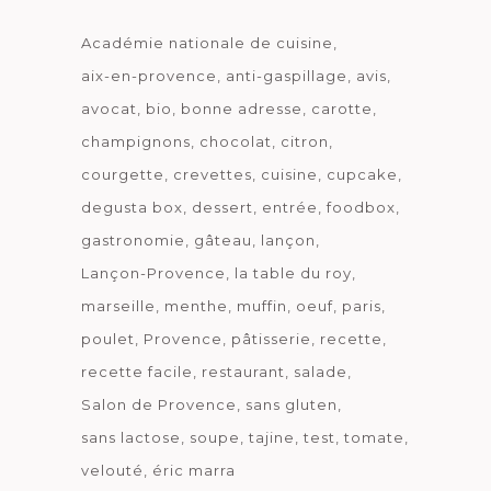
Académie nationale de cuisine
aix-en-provence
anti-gaspillage
avis
avocat
bio
bonne adresse
carotte
champignons
chocolat
citron
courgette
crevettes
cuisine
cupcake
degusta box
dessert
entrée
foodbox
gastronomie
gâteau
lançon
Lançon-Provence
la table du roy
marseille
menthe
muffin
oeuf
paris
poulet
Provence
pâtisserie
recette
recette facile
restaurant
salade
Salon de Provence
sans gluten
sans lactose
soupe
tajine
test
tomate
velouté
éric marra