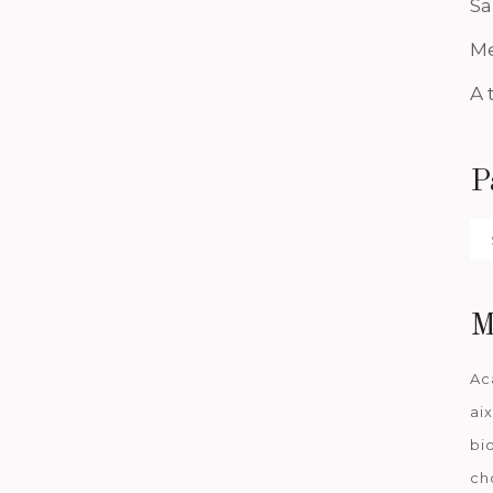
Sa
Me
A 
P
Pa
da
M
Ac
ai
bi
ch