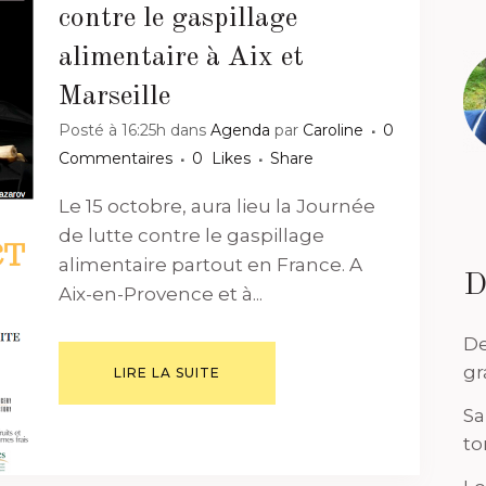
contre le gaspillage
alimentaire à Aix et
Marseille
Posté à 16:25h
dans
Agenda
par
Caroline
0
Commentaires
0
Likes
Share
Le 15 octobre, aura lieu la Journée
de lutte contre le gaspillage
alimentaire partout en France. A
D
Aix-en-Provence et à...
De
gr
LIRE LA SUITE
Sa
to