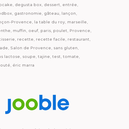
pcake
degusta box
dessert
entrée
odbox
gastronomie
gâteau
lançon
nçon-Provence
la table du roy
marseille
nthe
muffin
oeuf
paris
poulet
Provence
tisserie
recette
recette facile
restaurant
lade
Salon de Provence
sans gluten
ns lactose
soupe
tajine
test
tomate
louté
éric marra