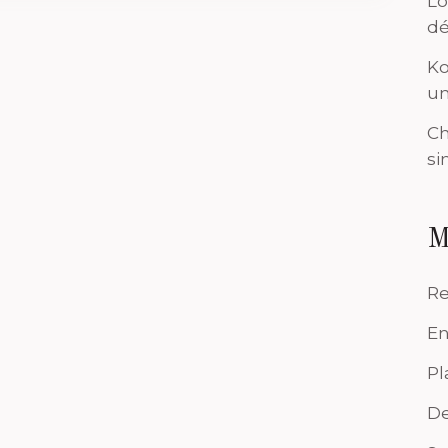
Lo
dé
Ko
un
Ch
si
M
Re
En
Pl
De