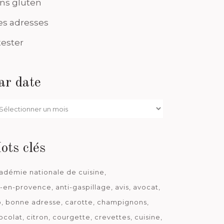
ns gluten
s adresses
tester
ar date
r
te
ots clés
adémie nationale de cuisine
x-en-provence
anti-gaspillage
avis
avocat
o
bonne adresse
carotte
champignons
ocolat
citron
courgette
crevettes
cuisine