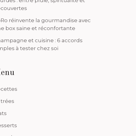
urdes : entre pluie, spiritualité et
couvertes
Ro réinvente la gourmandise avec
e box saine et réconfortante
ampagne et cuisine : 6 accords
mples à tester chez soi
enu
cettes
trées
ats
sserts