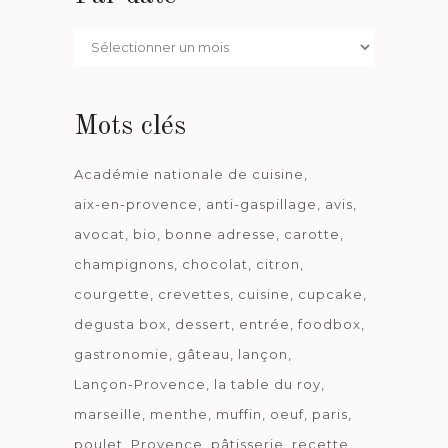
Par
date
Mots clés
Académie nationale de cuisine
aix-en-provence
anti-gaspillage
avis
avocat
bio
bonne adresse
carotte
champignons
chocolat
citron
courgette
crevettes
cuisine
cupcake
degusta box
dessert
entrée
foodbox
gastronomie
gâteau
lançon
Lançon-Provence
la table du roy
marseille
menthe
muffin
oeuf
paris
poulet
Provence
pâtisserie
recette