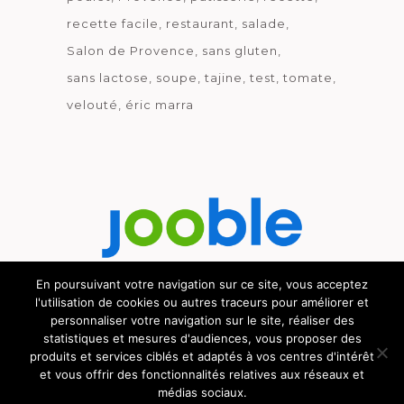
recette facile
restaurant
salade
Salon de Provence
sans gluten
sans lactose
soupe
tajine
test
tomate
velouté
éric marra
En poursuivant votre navigation sur ce site, vous acceptez
l'utilisation de cookies ou autres traceurs pour améliorer et
Découvrez le métier de la cuisine.
personnaliser votre navigation sur le site, réaliser des
statistiques et mesures d'audiences, vous proposer des
produits et services ciblés et adaptés à vos centres d'intérêt
et vous offrir des fonctionnalités relatives aux réseaux et
médias sociaux.
© GOURMICOM 2019 - 2026 - HÉBERGÉ CHEZ