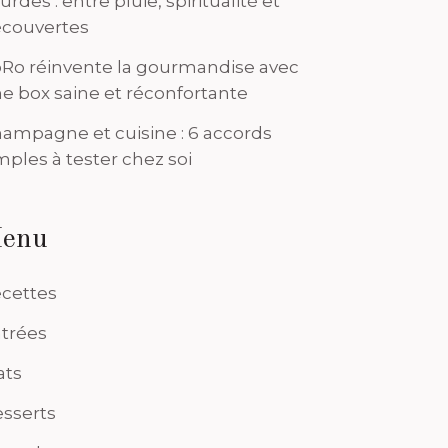
urdes : entre pluie, spiritualité et
couvertes
Ro réinvente la gourmandise avec
e box saine et réconfortante
ampagne et cuisine : 6 accords
mples à tester chez soi
enu
cettes
trées
ats
sserts