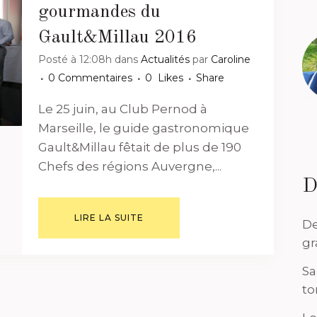
gourmandes du
Gault&Millau 2016
Posté à 12:08h
dans
Actualités
par
Caroline
0 Commentaires
0
Likes
Share
Le 25 juin, au Club Pernod à
Marseille, le guide gastronomique
Gault&Millau fêtait de plus de 190
Chefs des régions Auvergne,...
D
LIRE LA SUITE
De
gr
Sa
to