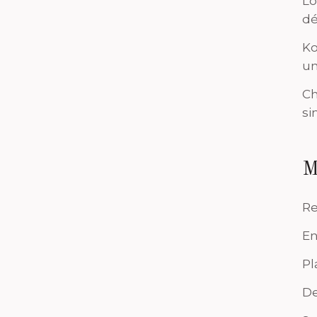
Lo
dé
Ko
un
Ch
si
M
Re
En
Pl
De