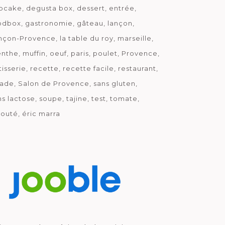
pcake
degusta box
dessert
entrée
odbox
gastronomie
gâteau
lançon
nçon-Provence
la table du roy
marseille
nthe
muffin
oeuf
paris
poulet
Provence
tisserie
recette
recette facile
restaurant
lade
Salon de Provence
sans gluten
ns lactose
soupe
tajine
test
tomate
louté
éric marra