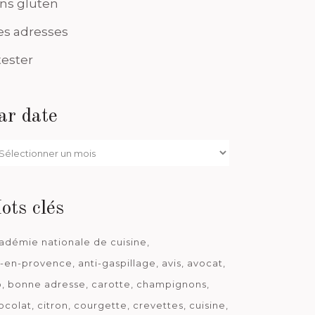
ns gluten
s adresses
tester
ar date
r
te
ots clés
adémie nationale de cuisine
x-en-provence
anti-gaspillage
avis
avocat
o
bonne adresse
carotte
champignons
ocolat
citron
courgette
crevettes
cuisine