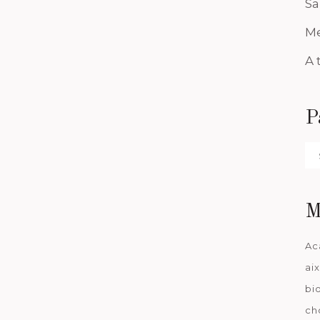
Sa
Me
A 
P
Pa
da
M
Ac
ai
bi
ch