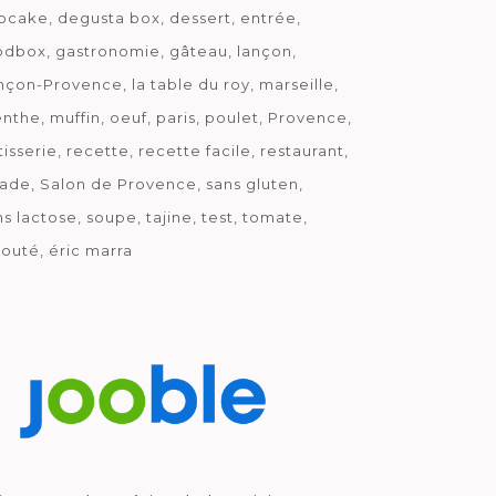
pcake
degusta box
dessert
entrée
odbox
gastronomie
gâteau
lançon
nçon-Provence
la table du roy
marseille
nthe
muffin
oeuf
paris
poulet
Provence
tisserie
recette
recette facile
restaurant
lade
Salon de Provence
sans gluten
ns lactose
soupe
tajine
test
tomate
louté
éric marra