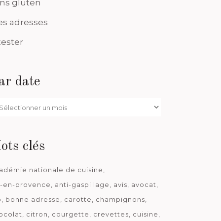
ns gluten
s adresses
tester
ar date
r
te
ots clés
adémie nationale de cuisine
x-en-provence
anti-gaspillage
avis
avocat
o
bonne adresse
carotte
champignons
ocolat
citron
courgette
crevettes
cuisine