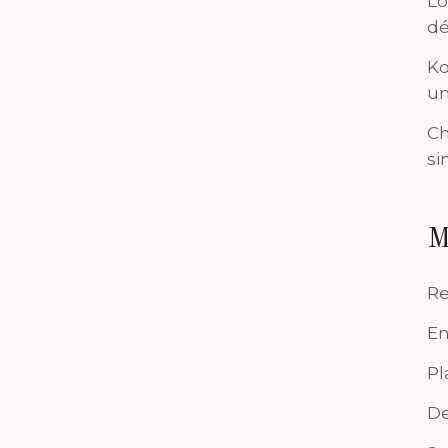
Lo
dé
Ko
un
Ch
si
M
Re
En
Pl
De