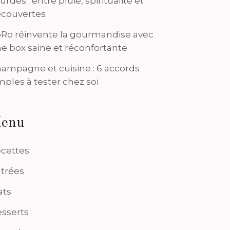
urdes : entre pluie, spiritualité et
couvertes
Ro réinvente la gourmandise avec
e box saine et réconfortante
ampagne et cuisine : 6 accords
mples à tester chez soi
enu
cettes
trées
ats
sserts