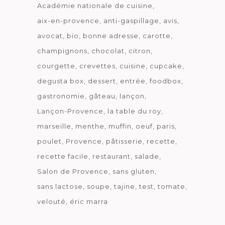
Académie nationale de cuisine
aix-en-provence
anti-gaspillage
avis
avocat
bio
bonne adresse
carotte
champignons
chocolat
citron
courgette
crevettes
cuisine
cupcake
degusta box
dessert
entrée
foodbox
gastronomie
gâteau
lançon
Lançon-Provence
la table du roy
marseille
menthe
muffin
oeuf
paris
poulet
Provence
pâtisserie
recette
recette facile
restaurant
salade
Salon de Provence
sans gluten
sans lactose
soupe
tajine
test
tomate
velouté
éric marra