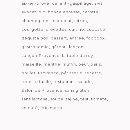
aix-en-provence
anti-gaspillage
avis
avocat
bio
bonne adresse
carotte
champignons
chocolat
citron
courgette
crevettes
cuisine
cupcake
degusta box
dessert
entrée
foodbox
gastronomie
gâteau
lançon
Lançon-Provence
la table du roy
marseille
menthe
muffin
oeuf
paris
poulet
Provence
pâtisserie
recette
recette facile
restaurant
salade
Salon de Provence
sans gluten
sans lactose
soupe
tajine
test
tomate
velouté
éric marra