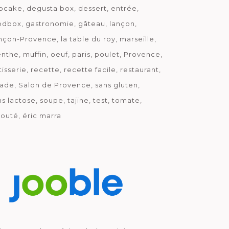
pcake
degusta box
dessert
entrée
odbox
gastronomie
gâteau
lançon
nçon-Provence
la table du roy
marseille
nthe
muffin
oeuf
paris
poulet
Provence
tisserie
recette
recette facile
restaurant
lade
Salon de Provence
sans gluten
ns lactose
soupe
tajine
test
tomate
louté
éric marra