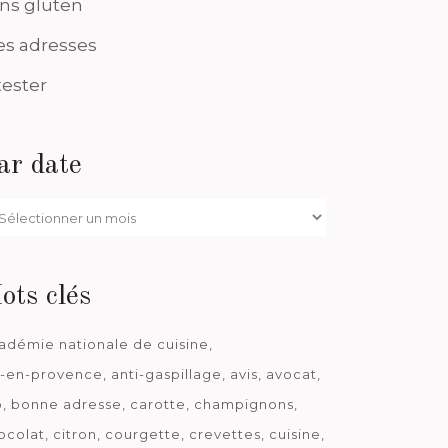
ns gluten
s adresses
tester
ar date
r
te
ots clés
adémie nationale de cuisine
x-en-provence
anti-gaspillage
avis
avocat
o
bonne adresse
carotte
champignons
ocolat
citron
courgette
crevettes
cuisine