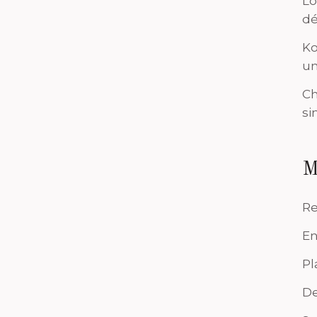
Lo
dé
Ko
un
Ch
si
M
Re
En
Pl
De