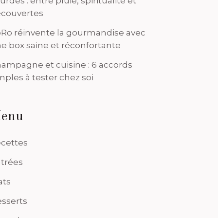
urdes : entre pluie, spiritualité et
couvertes
Ro réinvente la gourmandise avec
e box saine et réconfortante
ampagne et cuisine : 6 accords
mples à tester chez soi
enu
cettes
trées
ats
sserts