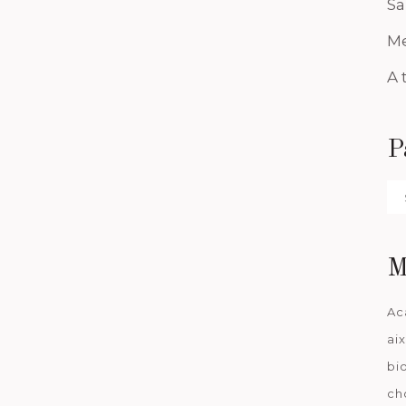
Sa
Me
A 
P
Pa
da
M
Ac
ai
bi
ch