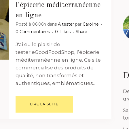
l’épicerie méditerranéenne
en ligne
Posté à 06:06h
dans
A tester
par
Caroline
0 Commentaires
0
Likes
Share
J'ai eu le plaisir de
tester eGoodFoodShop, l’épicerie
méditerranéenne en ligne. Ce site
commercialise des produits de
D
qualité, non transformés et
authentiques, emblématiques...
De
gr
LIRE LA SUITE
Sa
to