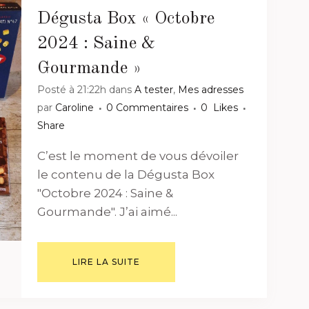
Dégusta Box « Octobre
2024 : Saine &
Gourmande »
Posté à 21:22h
dans
A tester
,
Mes adresses
par
Caroline
0 Commentaires
0
Likes
Share
C’est le moment de vous dévoiler
le contenu de la Dégusta Box
"Octobre 2024 : Saine &
Gourmande". J’ai aimé...
LIRE LA SUITE