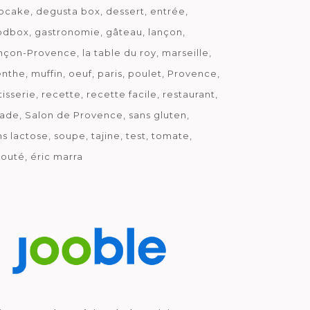
pcake
degusta box
dessert
entrée
odbox
gastronomie
gâteau
lançon
nçon-Provence
la table du roy
marseille
nthe
muffin
oeuf
paris
poulet
Provence
tisserie
recette
recette facile
restaurant
lade
Salon de Provence
sans gluten
ns lactose
soupe
tajine
test
tomate
louté
éric marra