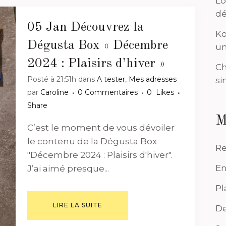
Lo
dé
05 Jan
Découvrez la
Ko
Dégusta Box « Décembre
un
2024 : Plaisirs d’hiver »
Ch
Posté à 21:51h
dans
A tester
,
Mes adresses
si
par
Caroline
0 Commentaires
0
Likes
Share
M
C’est le moment de vous dévoiler
le contenu de la Dégusta Box
Re
"Décembre 2024 : Plaisirs d'hiver".
En
J’ai aimé presque...
Pl
LIRE LA SUITE
De