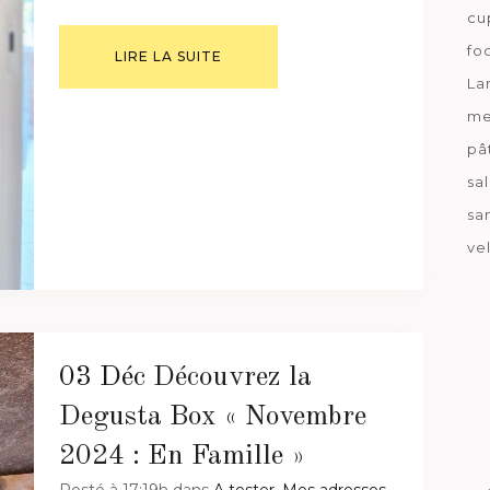
cu
fo
LIRE LA SUITE
La
me
pâ
sa
sa
ve
03 Déc
Découvrez la
Degusta Box « Novembre
2024 : En Famille »
Posté à 17:19h
dans
A tester
,
Mes adresses