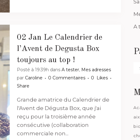
Sa
Me
A 
02 Jan
Le Calendrier de
l’Avent de Degusta Box
P
toujours au top !
Pa
Posté à 19:39h
dans
A tester
,
Mes adresses
da
par
Caroline
0 Commentaires
0
Likes
Share
M
Grande amatrice du Calendrier de
Ac
l'Avent de Dégusta Box, que j'ai
reçu pour la troisième année
ai
consécutive (collaboration
bi
commerciale non...
ch