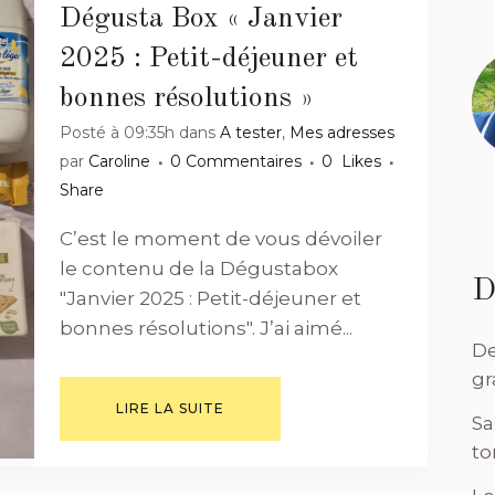
Dégusta Box « Janvier
2025 : Petit-déjeuner et
bonnes résolutions »
Posté à 09:35h
dans
A tester
,
Mes adresses
par
Caroline
0 Commentaires
0
Likes
Share
C’est le moment de vous dévoiler
le contenu de la Dégustabox
D
"Janvier 2025 : Petit-déjeuner et
bonnes résolutions". J’ai aimé...
De
gr
LIRE LA SUITE
Sa
to