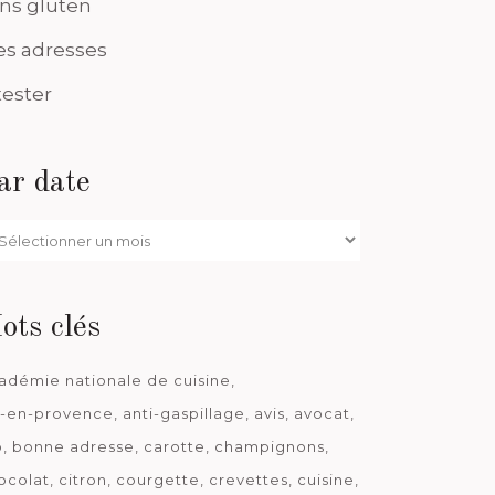
ns gluten
s adresses
tester
ar date
r
te
ots clés
adémie nationale de cuisine
x-en-provence
anti-gaspillage
avis
avocat
o
bonne adresse
carotte
champignons
ocolat
citron
courgette
crevettes
cuisine