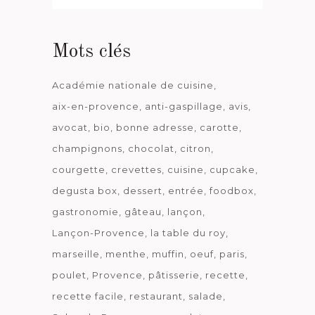
date
Mots clés
Académie nationale de cuisine
aix-en-provence
anti-gaspillage
avis
avocat
bio
bonne adresse
carotte
champignons
chocolat
citron
courgette
crevettes
cuisine
cupcake
degusta box
dessert
entrée
foodbox
gastronomie
gâteau
lançon
Lançon-Provence
la table du roy
marseille
menthe
muffin
oeuf
paris
poulet
Provence
pâtisserie
recette
recette facile
restaurant
salade