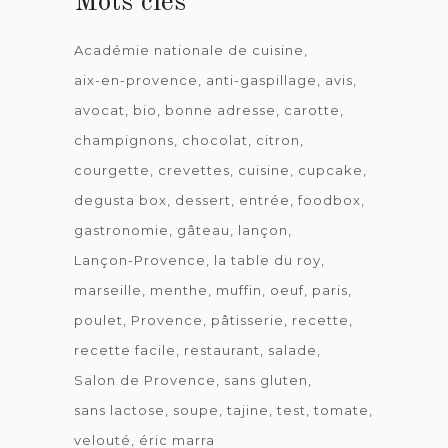
Mots clés
Académie nationale de cuisine
aix-en-provence
anti-gaspillage
avis
avocat
bio
bonne adresse
carotte
champignons
chocolat
citron
courgette
crevettes
cuisine
cupcake
degusta box
dessert
entrée
foodbox
gastronomie
gâteau
lançon
Lançon-Provence
la table du roy
marseille
menthe
muffin
oeuf
paris
poulet
Provence
pâtisserie
recette
recette facile
restaurant
salade
Salon de Provence
sans gluten
sans lactose
soupe
tajine
test
tomate
velouté
éric marra