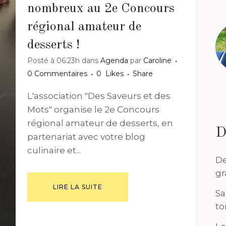
nombreux au 2e Concours
régional amateur de
desserts !
Posté à 06:23h
dans
Agenda
par
Caroline
0 Commentaires
0
Likes
Share
L'association "Des Saveurs et des
Mots" organise le 2e Concours
régional amateur de desserts, en
D
partenariat avec votre blog
culinaire et...
De
gr
LIRE LA SUITE
Sa
to