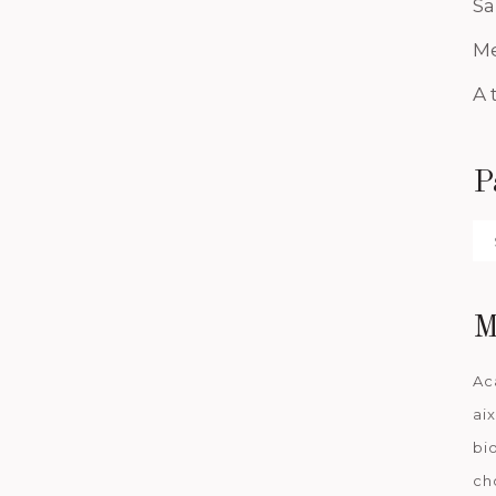
Sa
Me
A 
P
Pa
da
M
Ac
ai
bi
ch