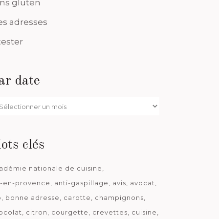
ns gluten
s adresses
tester
ar date
r
te
ots clés
adémie nationale de cuisine
x-en-provence
anti-gaspillage
avis
avocat
o
bonne adresse
carotte
champignons
ocolat
citron
courgette
crevettes
cuisine