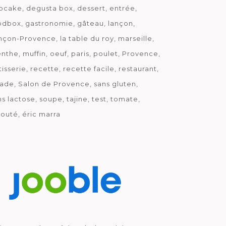
pcake
degusta box
dessert
entrée
odbox
gastronomie
gâteau
lançon
nçon-Provence
la table du roy
marseille
nthe
muffin
oeuf
paris
poulet
Provence
tisserie
recette
recette facile
restaurant
lade
Salon de Provence
sans gluten
ns lactose
soupe
tajine
test
tomate
louté
éric marra