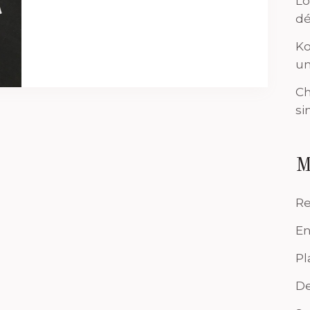
Lo
dé
Ko
un
Ch
si
M
Re
En
Pl
De