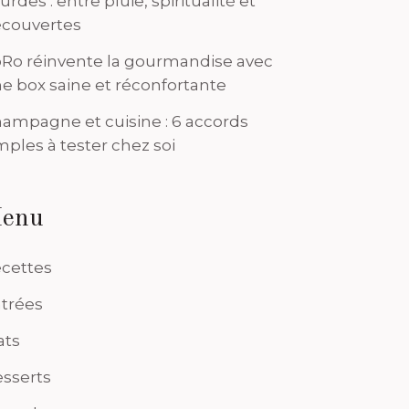
urdes : entre pluie, spiritualité et
couvertes
Ro réinvente la gourmandise avec
e box saine et réconfortante
ampagne et cuisine : 6 accords
mples à tester chez soi
enu
cettes
trées
ats
sserts