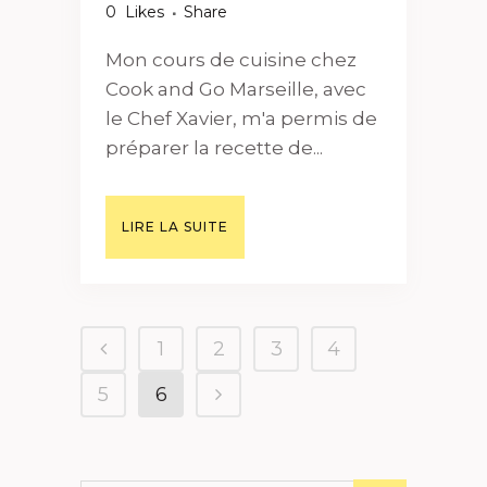
0
Likes
Share
Mon cours de cuisine chez
Cook and Go Marseille, avec
le Chef Xavier, m'a permis de
préparer la recette de...
LIRE LA SUITE
1
2
3
4
5
6