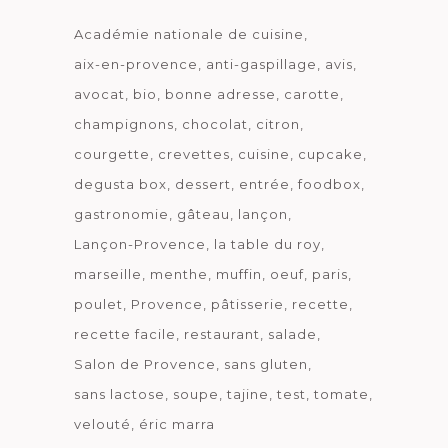
Académie nationale de cuisine
aix-en-provence
anti-gaspillage
avis
avocat
bio
bonne adresse
carotte
champignons
chocolat
citron
courgette
crevettes
cuisine
cupcake
degusta box
dessert
entrée
foodbox
gastronomie
gâteau
lançon
Lançon-Provence
la table du roy
marseille
menthe
muffin
oeuf
paris
poulet
Provence
pâtisserie
recette
recette facile
restaurant
salade
Salon de Provence
sans gluten
sans lactose
soupe
tajine
test
tomate
velouté
éric marra