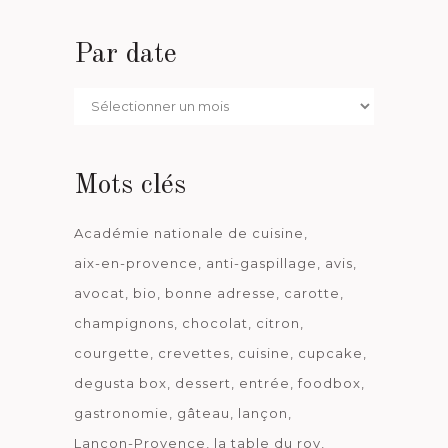
Par date
Par
date
Mots clés
Académie nationale de cuisine
aix-en-provence
anti-gaspillage
avis
avocat
bio
bonne adresse
carotte
champignons
chocolat
citron
courgette
crevettes
cuisine
cupcake
degusta box
dessert
entrée
foodbox
gastronomie
gâteau
lançon
Lançon-Provence
la table du roy