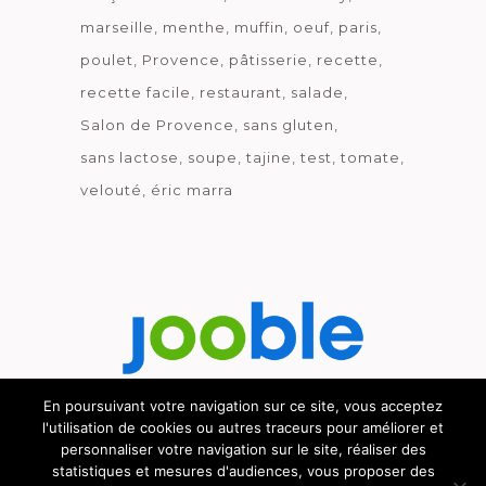
marseille
menthe
muffin
oeuf
paris
poulet
Provence
pâtisserie
recette
recette facile
restaurant
salade
Salon de Provence
sans gluten
sans lactose
soupe
tajine
test
tomate
velouté
éric marra
En poursuivant votre navigation sur ce site, vous acceptez
l'utilisation de cookies ou autres traceurs pour améliorer et
Découvrez le métier de la cuisine.
personnaliser votre navigation sur le site, réaliser des
statistiques et mesures d'audiences, vous proposer des