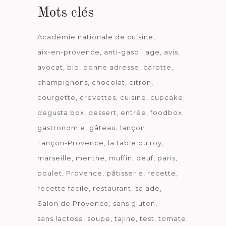
Mots clés
Académie nationale de cuisine
aix-en-provence
anti-gaspillage
avis
avocat
bio
bonne adresse
carotte
champignons
chocolat
citron
courgette
crevettes
cuisine
cupcake
degusta box
dessert
entrée
foodbox
gastronomie
gâteau
lançon
Lançon-Provence
la table du roy
marseille
menthe
muffin
oeuf
paris
poulet
Provence
pâtisserie
recette
recette facile
restaurant
salade
Salon de Provence
sans gluten
sans lactose
soupe
tajine
test
tomate